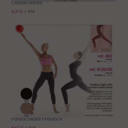
Calzini Danza
6,21 €
+ IVA
Pantacollant Pridance