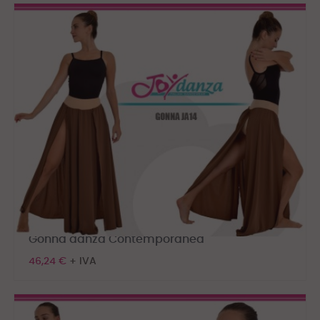
Gonna danza Contemporanea
46,24 €
+ IVA