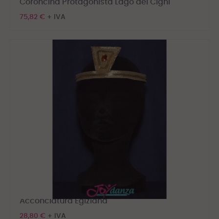
Coroncina Protagonista Lago dei Cigni
75,82 €
+ IVA
Acconciatura Egiziana
28,80 €
+ IVA