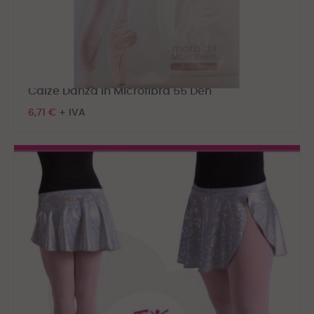
Calze Danza in Microfibra 55 Den
6,71 €
+ IVA