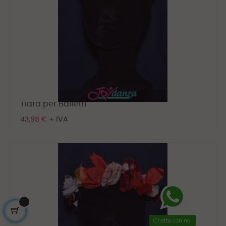
Tiara per Balletti
43,98 €
+ IVA
Chatta con noi