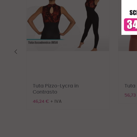
‹
Tuta Pizzo-Lycra in
Tuta 
Contrasto
56,73
46,24 €
+ IVA