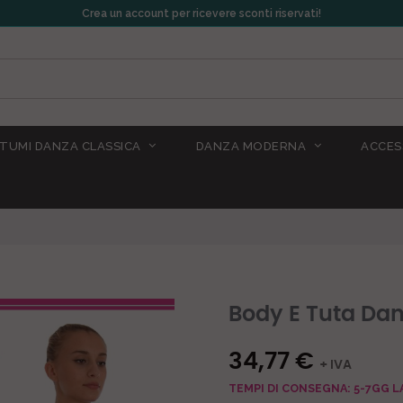
Crea un account per ricevere sconti riservati!
TUMI DANZA CLASSICA
DANZA MODERNA
ACCES
Body E Tuta Da
34,77 €
+ IVA
TEMPI DI CONSEGNA: 5-7GG L