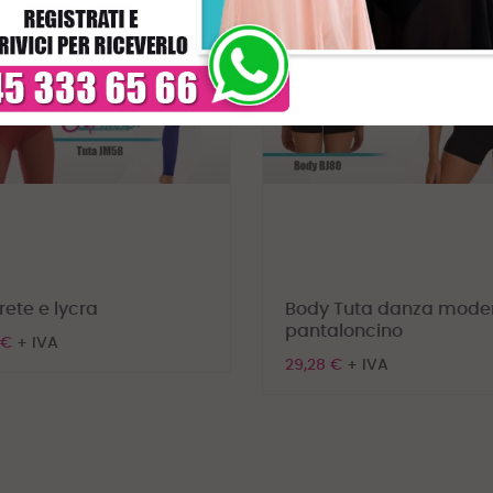
rete e lycra
Body Tuta danza mode
pantaloncino
 €
+ IVA
29,28 €
+ IVA