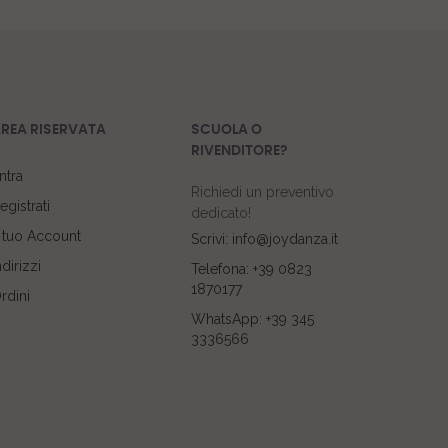
REA RISERVATA
SCUOLA O
RIVENDITORE?
ntra
Richiedi un preventivo
egistrati
dedicato!
l tuo Account
Scrivi: info@joydanza.it
ndirizzi
Telefona: +39 0823
1870177
rdini
WhatsApp: +39 345
3336566