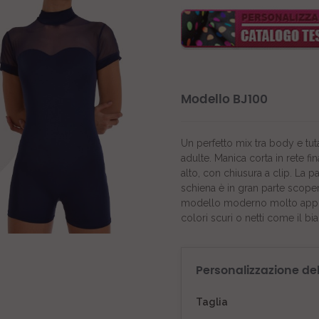
Modello BJ100
Un perfetto mix tra body e tut
adulte. Manica corta in rete f
alto, con chiusura a clip. La p
schiena è in gran parte scopert
modello moderno molto apprez
colori scuri o netti come il bi
Personalizzazione de
Taglia