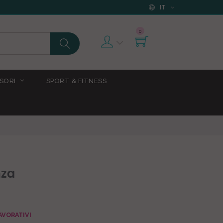
IT
0
SORI
SPORT & FITNESS
nza
AVORATIVI