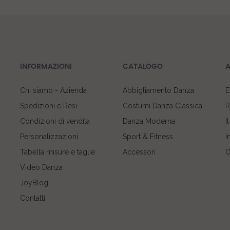
INFORMAZIONI
CATALOGO
A
Chi siamo - Azienda
Abbigliamento Danza
E
Spedizioni e Resi
Costumi Danza Classica
R
Condizioni di vendita
Danza Moderna
I
Personalizzazioni
Sport & Fitness
I
Tabella misure e taglie
Accessori
O
Video Danza
JoyBlog
Contatti