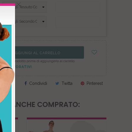
AGGIUNGI AL CARRELLO
figura il prodotto prima di aggiungerlo al carrello
7GG LAVORATIVI
Condividi
Twitta
Pinterest
NNO ANCHE COMPRATO: