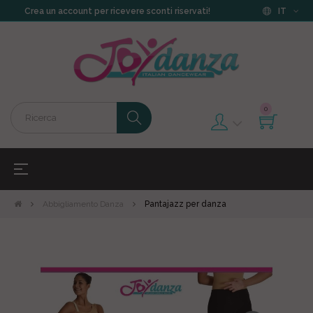
Crea un account per ricevere sconti riservati!
IT
0
navigazione
☰
Toggle
Abbigliamento Danza
Pantajazz per danza