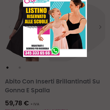
Abito Con Inserti Brillantinati Su
Gonna E Spalla
59,78 €
+ IVA