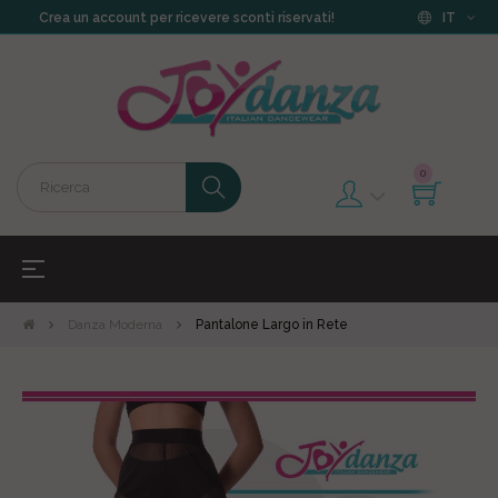
Crea un account per ricevere sconti riservati!
IT
0
navigazione
☰
Toggle
Danza Moderna
Pantalone Largo in Rete