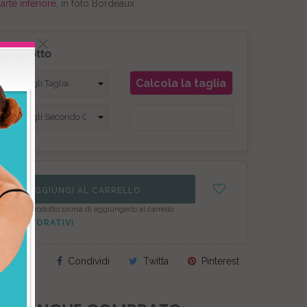
rte inferiore
, in foto Bordeaux
l prodotto
Calcola la taglia
AGGIUNGI AL CARRELLO
figura il prodotto prima di aggiungerlo al carrello
7GG LAVORATIVI
Condividi
Twitta
Pinterest