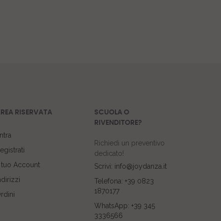
REA RISERVATA
SCUOLA O
RIVENDITORE?
ntra
Richiedi un preventivo
egistrati
dedicato!
l tuo Account
Scrivi: info@joydanza.it
ndirizzi
Telefona: +39 0823
1870177
rdini
WhatsApp: +39 345
3336566