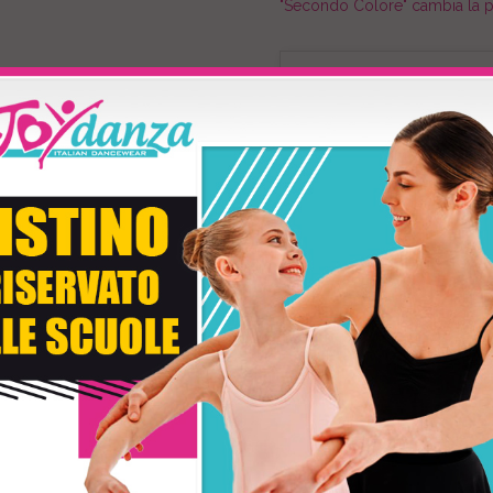
"Secondo Colore" cambia la pa
Personalizzazione de
Taglia
Secondo Colore
* Con
TEMPI DI CONSEGNA: 5-