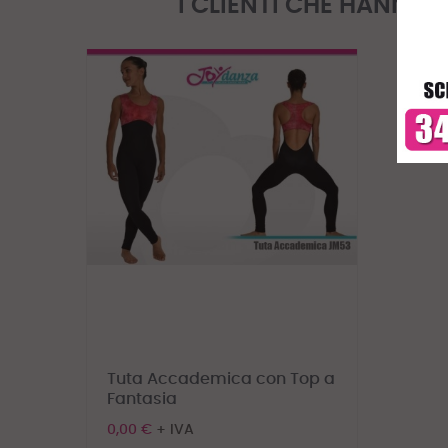
I CLIENTI CHE HANN
Tuta Accademica con Top a
Fantasia
0,00 €
+ IVA