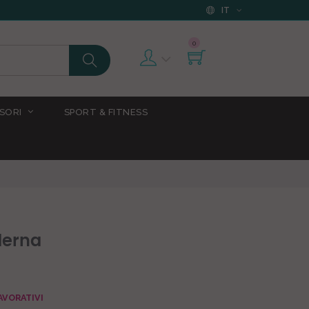
IT
0
SORI
SPORT & FITNESS
derna
AVORATIVI