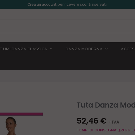
Crea un account per ricevere sconti riservati!
TUMI DANZA CLASSICA
DANZA MODERNA
ACCES
Tuta Danza Mo
52,46 €
+ IVA
TEMPI DI CONSEGNA: 5-7GG L