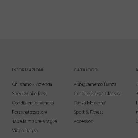
INFORMAZIONI
CATALOGO
A
Chi siamo - Azienda
Abbigliamento Danza
E
Spedizioni e Resi
Costumi Danza Classica
R
Condizioni di vendita
Danza Moderna
I
Personalizzazioni
Sport & Fitness
I
Tabella misure e taglie
Accessori
O
Video Danza