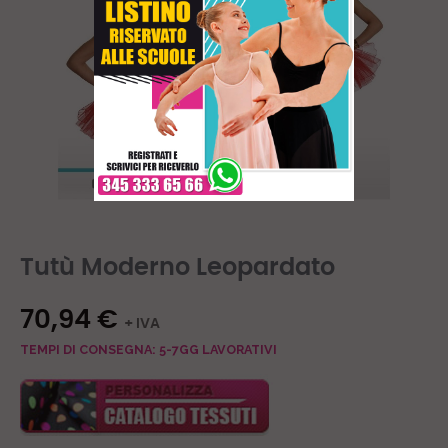
Tutù Moderno Leopardato
70,94 €
+ IVA
TEMPI DI CONSEGNA: 5-7GG LAVORATIVI