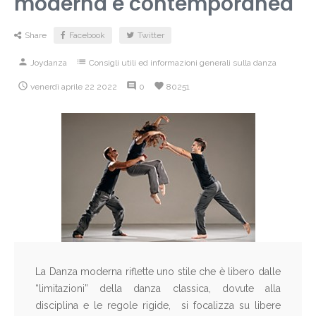
moderna e contemporanea
Share
Facebook
Twitter
person
list
Joydanza
Consigli utili ed informazioni generali sulla danza

comment
favorite
venerdì
aprile
22
2022
0
80251
La Danza moderna riflette uno stile che è libero dalle
“limitazioni” della danza classica, dovute alla
disciplina e le regole rigide, si focalizza su libere