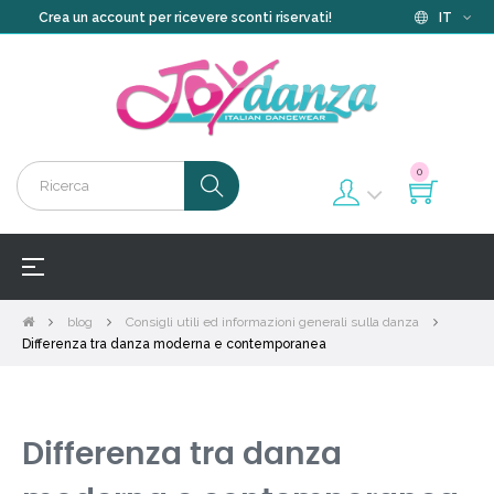
Crea un account per ricevere sconti riservati!
IT
0
navigazione
☰
Toggle
blog
Consigli utili ed informazioni generali sulla danza
Differenza tra danza moderna e contemporanea
Differenza tra danza